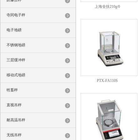
防爆台秤
上海全扶210g/0
寺冈电子秤
电子地磅
不锈钢地磅
三层缓冲秤
移动式地磅
PTX-FA110S
牲畜秤
直视吊秤
耐高温吊秤
无线吊秤