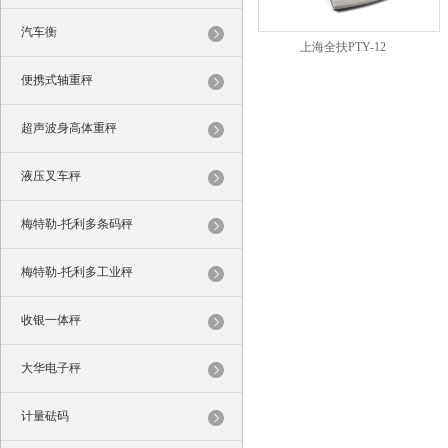
汽车衡
上海全扶PTY-12
便携式轴重秤
超声波身高体重秤
液压叉车秤
梅特勒-托利多条码秤
梅特勒-托利多工业秤
收银一体秤
大华电子秤
计量砝码