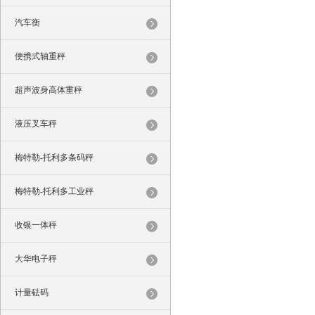
汽车衡
便携式轴重秤
超声波身高体重秤
液压叉车秤
梅特勒-托利多条码秤
梅特勒-托利多工业秤
收银一体秤
大华电子秤
计量砝码