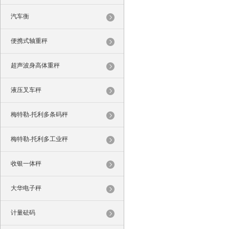
汽车衡
便携式轴重秤
超声波身高体重秤
液压叉车秤
梅特勒-托利多条码秤
梅特勒-托利多工业秤
收银一体秤
大华电子秤
计量砝码