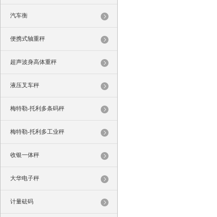
汽车衡
便携式轴重秤
超声波身高体重秤
液压叉车秤
梅特勒-托利多条码秤
梅特勒-托利多工业秤
收银一体秤
大华电子秤
计量砝码