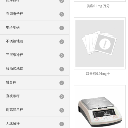
防爆台秤
供应0.1mg 万分
寺冈电子秤
电子地磅
不锈钢地磅
三层缓冲秤
移动式地磅
双量程0.01mg十
牲畜秤
直视吊秤
耐高温吊秤
无线吊秤